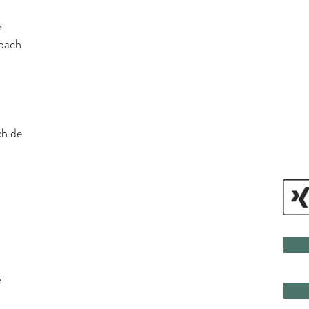
h
rbach
ch.de
e